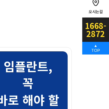
오시는길
1668-
2872
▲
TOP
임플란트,
꼭
바로 해야 할