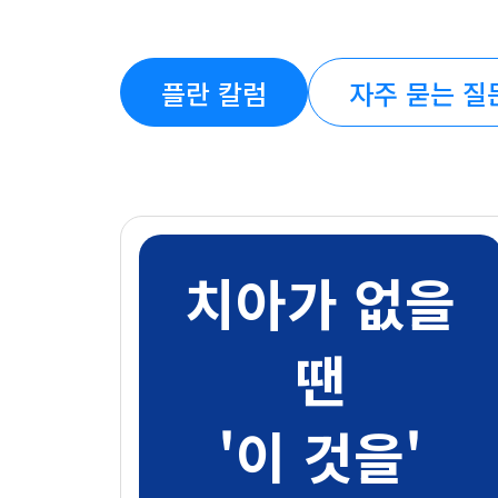
플란 칼럼
자주 묻는 질
치아가 없을
땐
'이 것을'