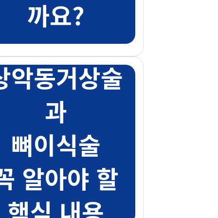
까요?
상악동거상술
과
뼈이식술
꼭 알아야 할
핵심 내용