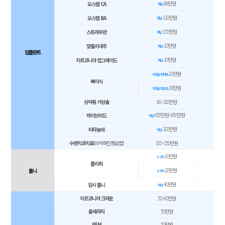
88만원
오스템 CA
개당
110만원
오스템 BA
개당
150만원
스트라우만
개당
10만원
맞춤지대주
개당
임플란트
10만원
지르코니아 업그레이드
개당
10만원
치아당 최저가
뼈이식
30만원
치아당 최고가
상악동 거상술
80~320만원
650만원~850만원
하이브리드
악당
200만원
티타늄바
악당
수면치과치료
(의식하진정요법)
100~150만원
10만원
1~2치
플리퍼​
20만원
틀니
3~5치
40만원
임시 틀니
악당
지르코니아 크라운
50~60만원
올세라믹
50만원
PFM
50만원