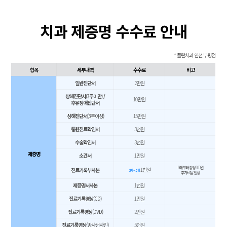
치과 제증명 수수료 안내
* 플란치과 인천 부평점
항목
세부내역
수수료
비고
일반진단서​
2만원
상해진단서
(3주미만)
/
10만원
후유장애진단서
상해진단서
(3주이상)
15만원
통원진료확인서
3천원
수술확인서
3천원
제증명
소견서
1만원
6매부터 장당 100원
1천원
진료기록부사본
1매 ~ 5매
추가비용 발생
제증명서사본
1천원
진료기록영상
(CD)
1만원
진료기록영상
(DVD)
2만원
진료기록영상
(방사선사진)
5천원