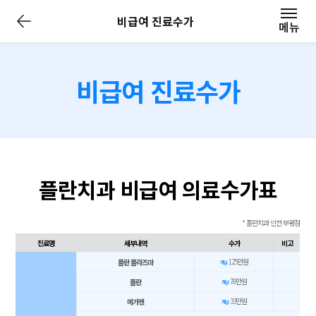
전
비급여 진료수가
체
메뉴
메
뉴
닫
기
비급여 진료수가
플란치과 비급여 의료수가표
* 플란치과 인천 부평점
진료명
세부내역
수가
비고
125만원
플란 플라즈마
개당
78만원
플란
개당
33만원
메가젠
개당