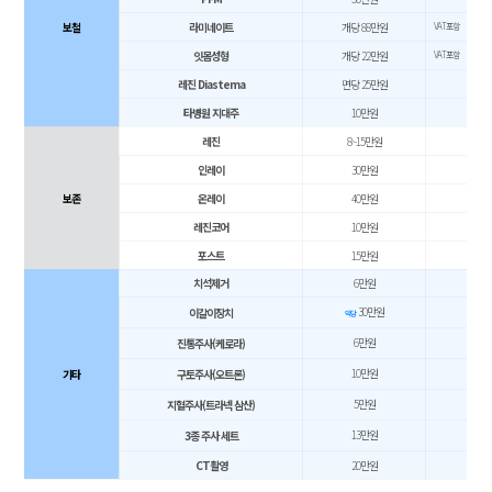
보철
라미네이트
개당 88만원
VAT포함
잇몸성형
개당 22만원
VAT포함
레진 Diastema
면당 25만원
타병원 지대주​​
10만원
레진​
8~15만원
인레이​
30만원
보존
온레이​
40만원
레진코어​​
10만원
포스트
15만원
치석제거​​
6만원
30만원
이갈이장치​
악당
6만원
진통주사(케로라)
10만원
기타
구토주사(오트론)
5만원
지혈주사(트라넥 삼산)
13만원
3종 주사 세트
CT촬영
20만원