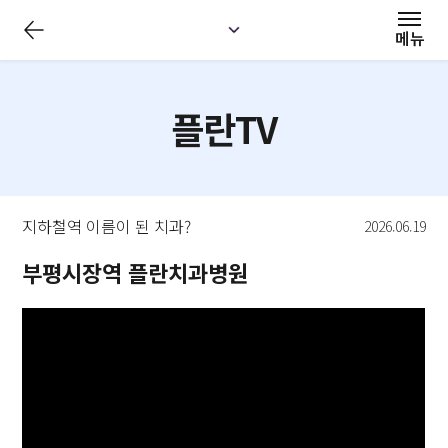
전
체
메뉴
메
뉴
닫
기
플란TV
지하철역 이름이 된 치과?
2026.06.19
부평시장역 플란치과병원